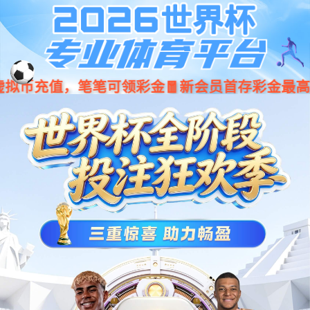
赢博(中国区)有限公司官网
对象已移动
可在
此处
找到该文档
【网站地图】
【sitemap】